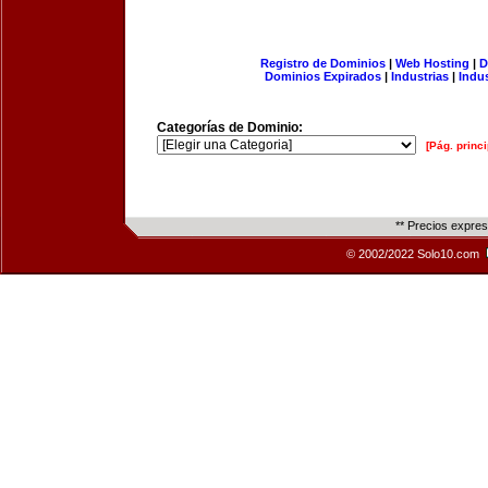
Registro de Dominios
|
Web Hosting
|
D
Dominios Expirados
|
Industrias
|
Indu
Categorías de Dominio:
[Pág. princi
** Precios expre
© 2002/2022 Solo10.com