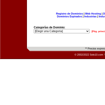
Registro de Dominios
|
Web Hosting
|
D
Dominios Expirados
|
Industrias
|
Indu
Categorías de Dominio:
[Pág. princi
** Precios expre
© 2002/2022 Solo10.com