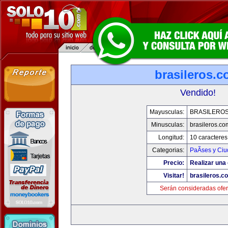
brasileros.
Vendido!
Mayusculas:
BRASILERO
Minusculas:
brasileros.co
Longitud:
10 caracteres
Categorias:
PaÃ­ses y Ci
Precio:
Realizar una 
Visitar!
brasileros.c
Serán consideradas ofer