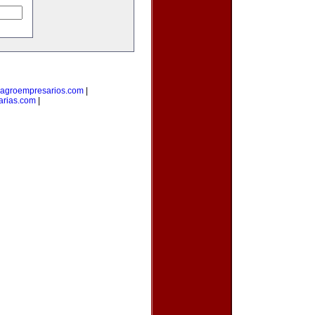
agroempresarios.com
|
arias.com
|