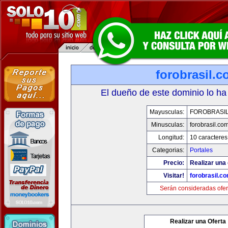
forobrasil.
El dueño de este dominio lo ha
Mayusculas:
FOROBRASI
Minusculas:
forobrasil.co
Longitud:
10 caracteres
Categorias:
Portales
Precio:
Realizar una 
Visitar!
forobrasil.c
Serán consideradas ofer
Realizar una Oferta