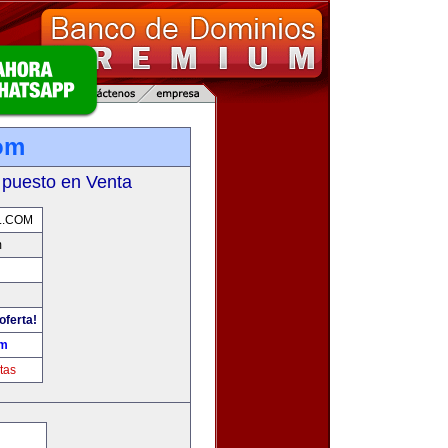
com
 puesto en Venta
L.COM
m
oferta!
om
tas