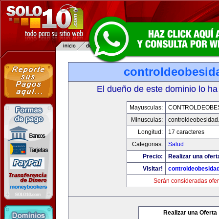
controldeobesid
El dueño de este dominio lo ha
Mayusculas:
CONTROLDEOBE
Minusculas:
controldeobesidad
Longitud:
17 caracteres
Categorias:
Salud
Precio:
Realizar una ofert
Visitar!
controldeobesida
Serán consideradas ofer
Realizar una Oferta