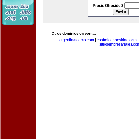
Precio Ofrecido $
Otros dominios en venta:
argentinateamo.com
|
controldeobesidad.com
sitiosempresariales.co