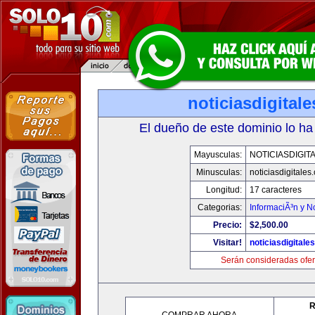
noticiasdigital
El dueño de este dominio lo ha
Mayusculas:
NOTICIASDIGIT
Minusculas:
noticiasdigitales
Longitud:
17 caracteres
Categorias:
InformaciÃ³n y No
Precio:
$2,500.00
Visitar!
noticiasdigitale
Serán consideradas ofer
R