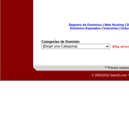
Registro de Dominios
|
Web Hosting
|
D
Dominios Expirados
|
Industrias
|
Indu
Categorías de Dominio:
[Pág. princi
** Precios expre
© 2002/2022 Solo10.com