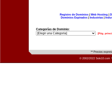
Registro de Dominios
|
Web Hosting
|
D
Dominios Expirados
|
Industrias
|
Indu
Categorías de Dominio:
[Pág. princi
** Precios expre
© 2002/2022 Solo10.com