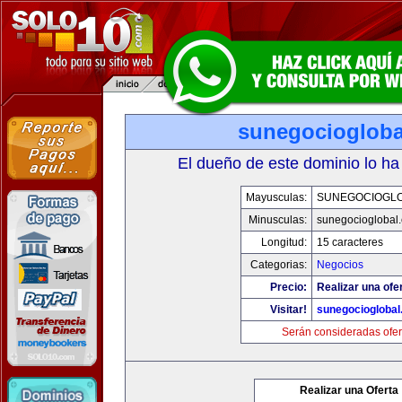
sunegociogloba
El dueño de este dominio lo ha
Mayusculas:
SUNEGOCIOGL
Minusculas:
sunegocioglobal
Longitud:
15 caracteres
Categorias:
Negocios
Precio:
Realizar una ofer
Visitar!
sunegociogloba
Serán consideradas ofer
Realizar una Oferta