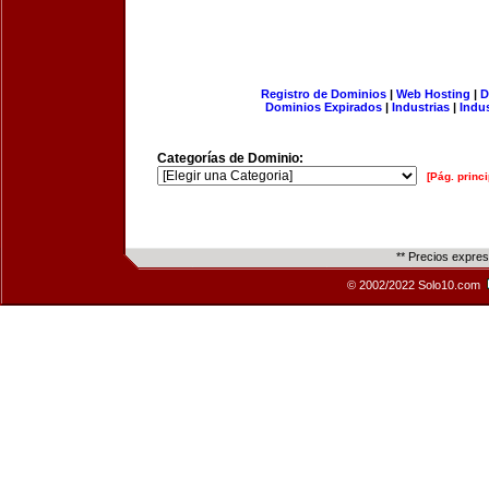
Registro de Dominios
|
Web Hosting
|
D
Dominios Expirados
|
Industrias
|
Indu
Categorías de Dominio:
[Pág. princi
** Precios expre
© 2002/2022 Solo10.com