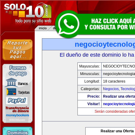
negocioytecnolo
El dueño de este dominio lo ha
Mayusculas:
NEGOCIOYTECNO
Minusculas:
negocioytecnologi
Longitud:
18 caracteres
Categorias:
Negocios
,
Tecnolog
Precio:
Realizar una ofert
Visitar!
negocioytecnolog
Serán consideradas ofer
Realizar una Oferta