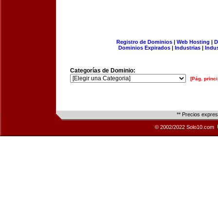
Registro de Dominios
|
Web Hosting
|
D
Dominios Expirados
|
Industrias
|
Indu
Categorías de Dominio:
[Pág. princi
** Precios expre
© 2002/2022 Solo10.com