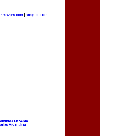
aprimavera.com
|
arequito.com
|
ominios En Venta
strias Argentinas