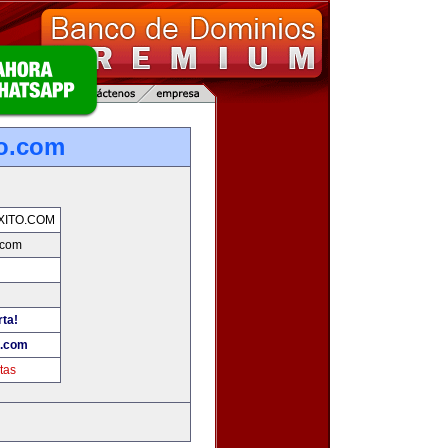
o.com
XITO.COM
.com
rta!
o.com
tas