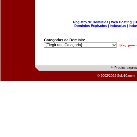
Registro de Dominios
|
Web Hosting
|
D
Dominios Expirados
|
Industrias
|
Indu
Categorías de Dominio:
[Pág. princi
** Precios expre
© 2002/2022 Solo10.com