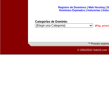
Registro de Dominios
|
Web Hosting
|
D
Dominios Expirados
|
Industrias
|
Indu
Categorías de Dominio:
[Pág. princi
** Precios expre
© 2002/2022 Solo10.com