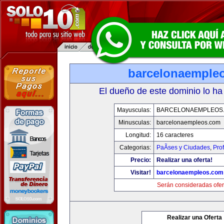
barcelonaemple
El dueño de este dominio lo ha
Mayusculas:
BARCELONAEMPLEOS
Minusculas:
barcelonaempleos.com
Longitud:
16 caracteres
Categorias:
PaÃ­ses y Ciudades
,
Pro
Precio:
Realizar una oferta!
Visitar!
barcelonaempleos.com
Serán consideradas ofer
Realizar una Oferta