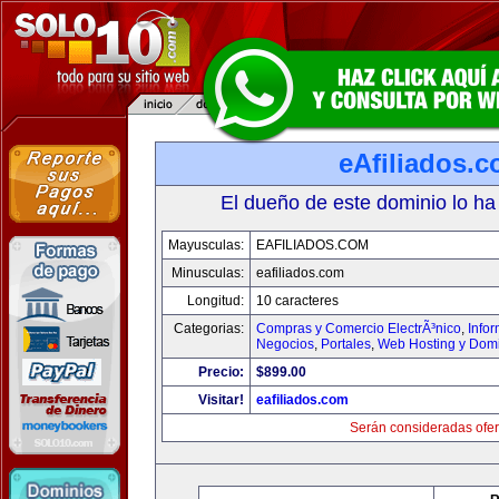
eAfiliados.
El dueño de este dominio lo ha
Mayusculas:
EAFILIADOS.COM
Minusculas:
eafiliados.com
Longitud:
10 caracteres
Categorias:
Compras y Comercio ElectrÃ³nico
,
Info
Negocios
,
Portales
,
Web Hosting y Dom
Precio:
$899.00
Visitar!
eafiliados.com
Serán consideradas ofer