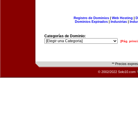
Registro de Dominios
|
Web Hosting
|
D
Dominios Expirados
|
Industrias
|
Indu
Categorías de Dominio:
[Pág. princi
** Precios expre
© 2002/2022 Solo10.com