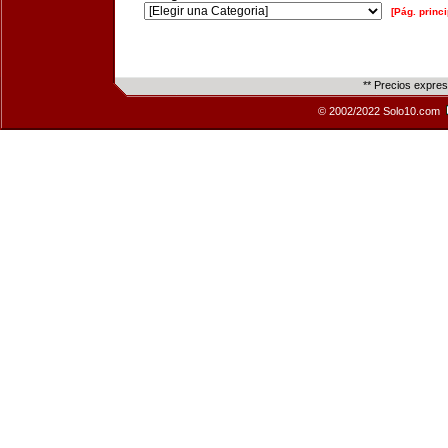
[Pág. princi
** Precios expre
© 2002/2022 Solo10.com