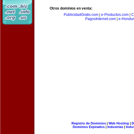
Otros dominios en venta:
PublicidadGratis.com
|
e-Productos.com
|
C
PagosInternet.com
|
e-Hondur
Registro de Dominios
|
Web Hosting
|
D
Dominios Expirados
|
Industrias
|
Indu