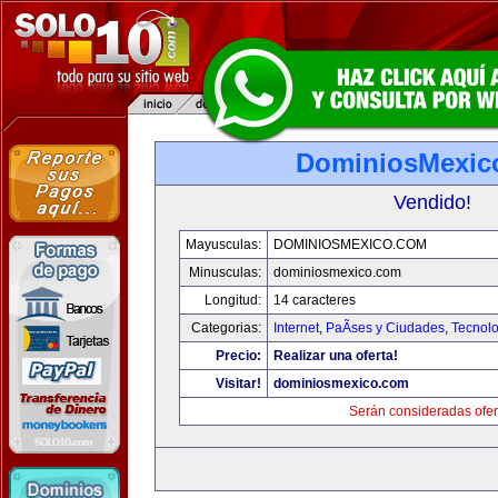
DominiosMexic
Vendido!
Mayusculas:
DOMINIOSMEXICO.COM
Minusculas:
dominiosmexico.com
Longitud:
14 caracteres
Categorias:
Internet
,
PaÃ­ses y Ciudades
,
Tecnolo
Precio:
Realizar una oferta!
Visitar!
dominiosmexico.com
Serán consideradas ofer